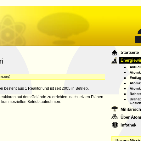
A
Startseite
i
Energiewir
A
Aktuel
Atomkr
me.org)
Endlag
Atomkr
i besteht aus 1 Reaktor und ist seit 2005 in Betrieb.
Atomkr
Rohsto
e Reaktoren auf dem Gelände zu errichten, nach letzten Plänen
Uranab
en kommerziellen Betrieb aufnehmen.
Gesich
Militärisc
Über Atom
Infothek
Unsere Missio