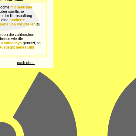
möchte
mit neutraler
über sämtliche
n der Kernspaltung
m eine
fundierte
seits von Vorurteilen
zu
rden die zahlreichen
benso wie die
n
Atomlobbys
genutzt, so
ausgeglichenes Bild
nach oben