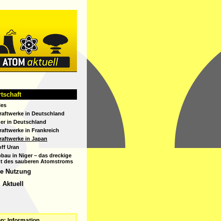
tom
tschaft
ktuell
les
aftwerke in Deutschland
er in Deutschland
aftwerke in Frankreich
aftwerke in Japan
ff Uran
bau in Niger – das dreckige
t des sauberen Atomstroms
he Nutzung
 Aktuell
n: Information