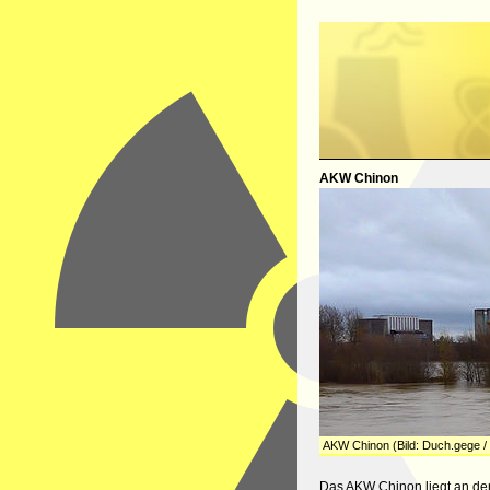
AKW Chinon
AKW Chinon (Bild: Duch.gege /
Das AKW Chinon liegt an der 