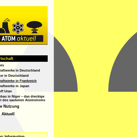
tom
tschaft
ktuell
les
aftwerke in Deutschland
er in Deutschland
aftwerke in Frankreich
aftwerke in Japan
ff Uran
bau in Niger – das dreckige
t des sauberen Atomstroms
he Nutzung
 Aktuell
n: Information