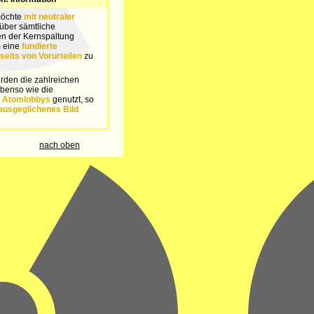
möchte
mit neutraler
über sämtliche
n der Kernspaltung
m eine
fundierte
seits von Vorurteilen
zu
rden die zahlreichen
benso wie die
n
Atomlobbys
genutzt, so
ausgeglichenes Bild
nach oben