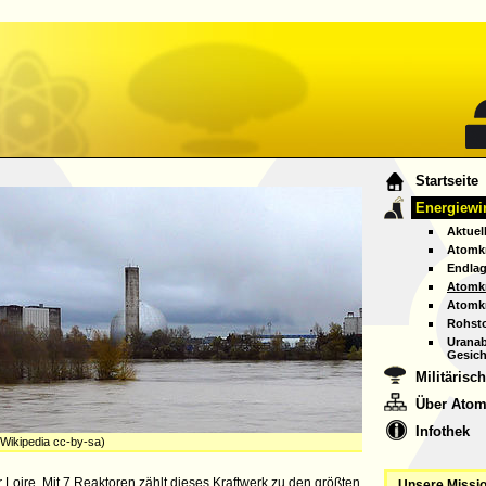
A
Startseite
Energiewir
A
Aktuel
Atomkr
Endlag
Atomkr
Atomkr
Rohsto
Uranab
Gesich
Militärisc
Über Atom
Infothek
 Wikipedia cc-by-sa)
Loire. Mit 7 Reaktoren zählt dieses Kraftwerk zu den größten
Unsere Missio