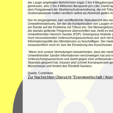
der Lauge angelegten Bohrlöchern sogar 2 bis 4 Megabecquere
gemessen, also 2 bis 4 Millionen Becquerel pro Liter. Damit la
dem Freigabewert der Strahlenschutzverordnung; die mit Triti
Grubenabwässer hatten rechtlich selbst als Atommüll gelten 
Der im vergangenem Jahr veröffentlichte Statusbericht des n
Umweltministeriums, bei der die Kontamination von Laugen im 
am Rande auf die Probleme mit Tritium ein: Die Messergebniss
die damals geltende Freigrenze überschritten war, heißt es led
Umweltminister Heinrich Sander (FDP). Greenpeace forderte 
noch einzusetzenden Untersuchungsausschuss auf, sich mit
Informationspolitik des Ministeriums zu beschäftigen. Der nie
voraussichtlich noch im Juni die Einsetzung des Ausschusses
´Wenn sich unsere Vermutungen bewahrheiten, dass der nied
Umweltminister Sander Informationen verschwiegen hat und e
Untersuchungsausschuss und damit gegen eine umfassende A
Skandals gesperrt hat, müssen jetzt schnell Konsequenzen g
Münchmeyer und fordert den Rücktritt Sanders.
Quelle: ContrAtom
Zur Nachrichten-Übersicht "Energiewirtschaft / Ato