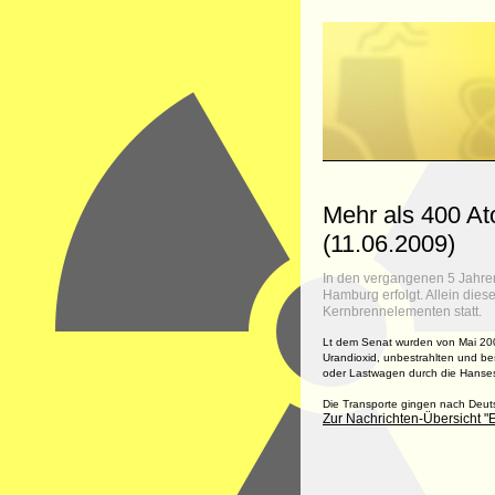
Mehr als 400 A
(11.06.2009)
In den vergangenen 5 Jahren
Hamburg erfolgt. Allein dies
Kernbrennelementen statt.
Lt dem Senat wurden von Mai 200
Urandioxid, unbestrahlten und be
oder Lastwagen durch die Hanses
Die Transporte gingen nach Deut
Zur Nachrichten-Übersicht "E