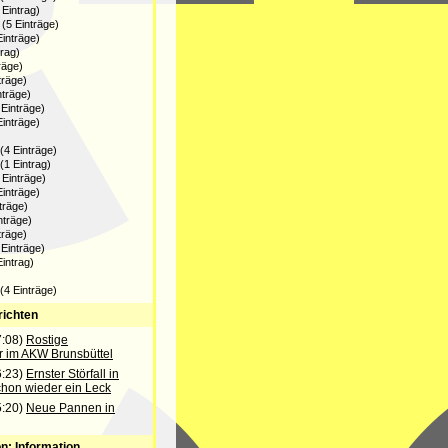
Eintrag)
(5 Einträge)
inträge)
trag)
räge)
träge)
nträge)
Einträge)
inträge)
4 Einträge)
1 Eintrag)
 Einträge)
inträge)
träge)
nträge)
träge)
Einträge)
intrag)
4 Einträge)
richten
7:08)
Rostige
r im AKW Brunsbüttel
6:23)
Ernster Störfall in
chon wieder ein Leck
5:20)
Neue Pannen in
n: Information