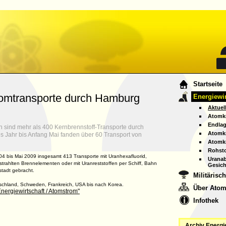
A
Startseite
tomtransporte durch Hamburg
Energiewir
A
Aktuel
Atomkr
Endlag
 sind mehr als 400 Kernbrennstoff-Transporte durch
Atomkr
es Jahr bis Anfang Mai fanden über 60 Transport von
Atomkr
Rohsto
4 bis Mai 2009 insgesamt 413 Transporte mit Uranhexafluorid,
Uranab
strahlten Brennelementen oder mit Uranreststoffen per Schiff, Bahn
Gesich
tadt gebracht.
Militärisc
schland, Schweden, Frankreich, USA bis nach Korea.
Über Atom
nergiewirtschaft / Atomstrom"
Infothek
Archiv Energi